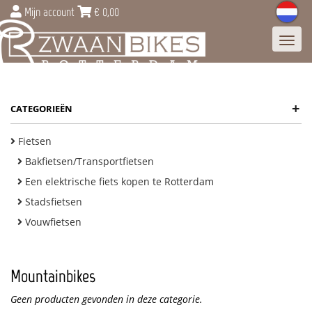
Mijn account
€
0,00
Toggl
navig
+
CATEGORIEËN
Fietsen
Bakfietsen/Transportfietsen
Een elektrische fiets kopen te Rotterdam
Stadsfietsen
Vouwfietsen
Mountainbikes
Geen producten gevonden in deze categorie.