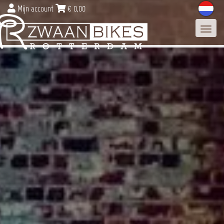
Mijn account
€
0,00
Toggl
navig