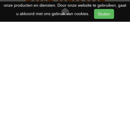
onze producten en diensten. Door onze website te gebruiken, gaat
u akkoord met ons gebruik van cookies.
Sluiten
Kom je op bezoek in Rotterdam? Huur dan een van
onze fietsen.
Boek uw huurfiets
Op zoek naar een nieuwe (E)bike?