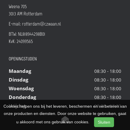
Weena 705
3013 AM
Rotterdam
E-mail:
rotterdam@czwaan.nl
BTW: NL818944298B01
KvK: 24099565
OPENINGSTIJDEN
Maandag
08:30 - 18:00
Dinsdag
08:30 - 18:00
Woensdag
08:30 - 18:00
Donderdag
08:30 - 18:00
Vrijdag
08:30 - 18:00
Cookies helpen ons bij het leveren, beschermen en verbeteren van
Zaterdag
onze producten en diensten. Door onze website te gebruiken, gaat
09:00 - 18:00
u akkoord met ons gebruik van cookies.
Zondag
Sluiten
Gesloten