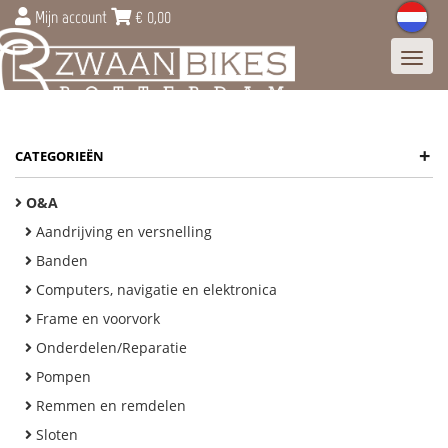
Mijn account
€
0,00
Toggl
navig
+
CATEGORIEËN
O&A
Aandrijving en versnelling
Banden
Computers, navigatie en elektronica
Frame en voorvork
Onderdelen/Reparatie
Pompen
Remmen en remdelen
Sloten