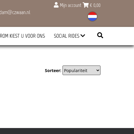
Mijn account
€
0,00
rdam@czwaan.nl
ROM KIEST U VOOR ONS
SOCIAL RIDES
Sorteer: