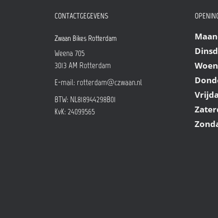
CONTACTGEGEVENS
OPENING
Maan
Zwaan Bikes Rotterdam
Dins
Weena 705
Woen
3013 AM
Rotterdam
Dond
E-mail:
rotterdam@czwaan.nl
Vrijd
BTW: NL818944298B01
Zater
KvK: 24099565
Zond