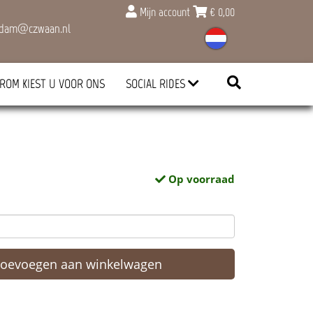
Mijn account
€
0,00
rdam@czwaan.nl
ROM KIEST U VOOR ONS
SOCIAL RIDES
Op voorraad
Toevoegen aan winkelwagen