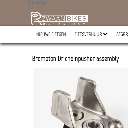
WhatsApp
NIEUWE FIETSEN
FIETSVERHUUR
AFSPR
Brompton Dr chainpusher assembly