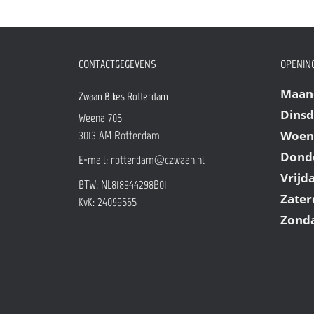
CONTACTGEGEVENS
OPENING
Maan
Zwaan Bikes Rotterdam
Dins
Weena 705
Woen
3013 AM
Rotterdam
Dond
E-mail:
rotterdam@czwaan.nl
Vrijd
BTW: NL818944298B01
Zater
KvK: 24099565
Zond