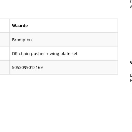
C
A
Waarde
Brompton
DR chain pusher + wing plate set
€
5053099012169
B