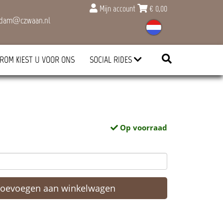
Mijn account
€
0,00
rdam@czwaan.nl
ROM KIEST U VOOR ONS
SOCIAL RIDES
Op voorraad
Toevoegen aan winkelwagen