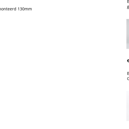
g
gemonteerd 130mm
€
G