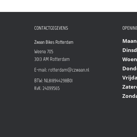
CONTACTGEGEVENS
OPENING
Maan
Zwaan Bikes Rotterdam
Dins
Weena 705
Woen
3013 AM
Rotterdam
Dond
E-mail:
rotterdam@czwaan.nl
Vrijd
BTW: NL818944298B01
Zater
KvK: 24099565
Zond