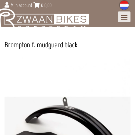
Mijn account
€
0,00
Toggl
navig
Brompton f. mudguard black