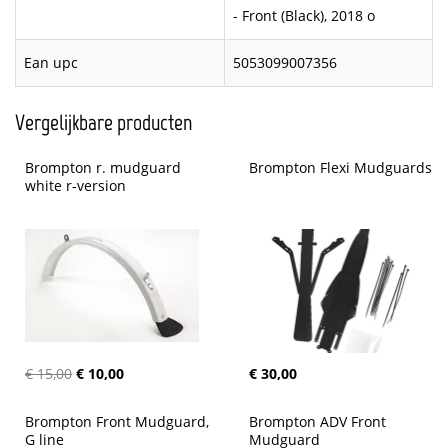
- Front (Black), 2018 o
Ean upc
5053099007356
Vergelijkbare producten
Brompton r. mudguard 
Brompton Flexi Mudguards
white r-version
€ 15,00
€ 10,00
€ 30,00
Brompton Front Mudguard, 
Brompton ADV Front 
G line
Mudguard