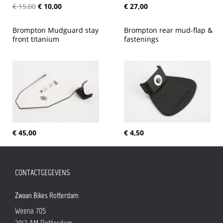
€ 15,00
€ 10,00
€ 27,00
Brompton Mudguard stay 
Brompton rear mud-flap & 
front titanium
fastenings
€ 45,00
€ 4,50
CONTACTGEGEVENS
Zwaan Bikes Rotterdam
Weena 705
3013 AM
Rotterdam