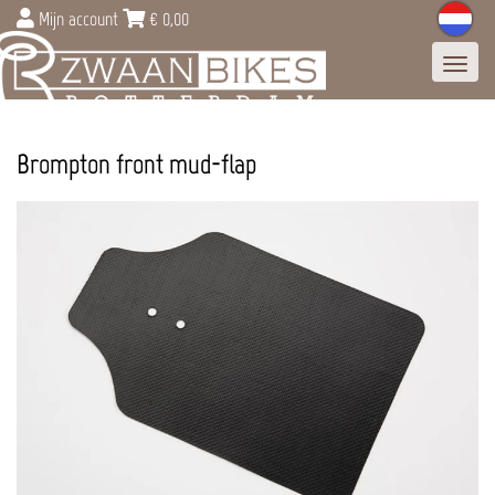
Mijn account
€
0,00
Toggl
navig
Brompton front mud-flap