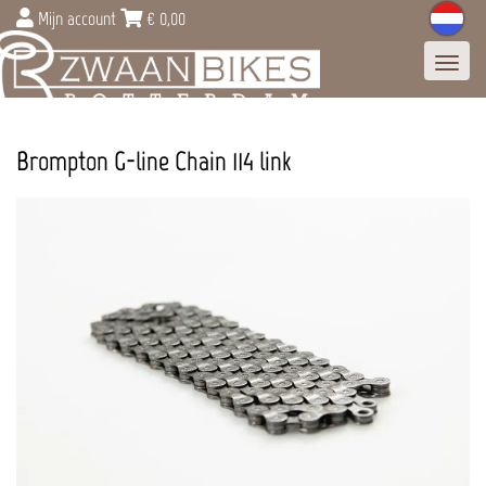
Mijn account
€
0,00
Toggl
navig
Brompton G-line Chain 114 link