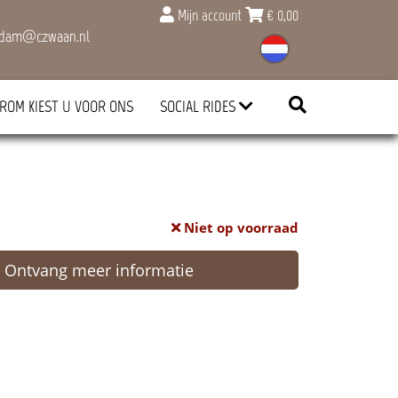
Mijn account
€
0,00
rdam@czwaan.nl
ROM KIEST U VOOR ONS
SOCIAL RIDES
Niet op voorraad
Ontvang meer informatie