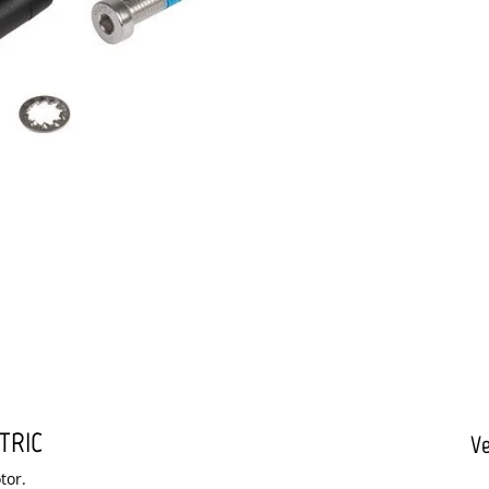
CTRIC
Ve
tor.