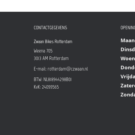
CONTACTGEGEVENS
OPENING
Maan
Zwaan Bikes Rotterdam
Dins
Weena 705
Woen
3013 AM
Rotterdam
Dond
E-mail:
rotterdam@czwaan.nl
Vrijd
BTW: NL818944298B01
Zater
KvK: 24099565
Zond