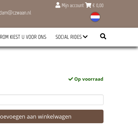
Mijn account
€
0,00
rdam@czwaan.nl
ROM KIEST U VOOR ONS
SOCIAL RIDES
Op voorraad
Toevoegen aan winkelwagen