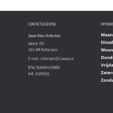
CONTACTGEGEVENS
OPENING
Maan
Zwaan Bikes Rotterdam
Dins
Weena 705
Woen
3013 AM
Rotterdam
Dond
E-mail:
rotterdam@czwaan.nl
Vrijd
BTW: NL818944298B01
Zater
KvK: 24099565
Zond