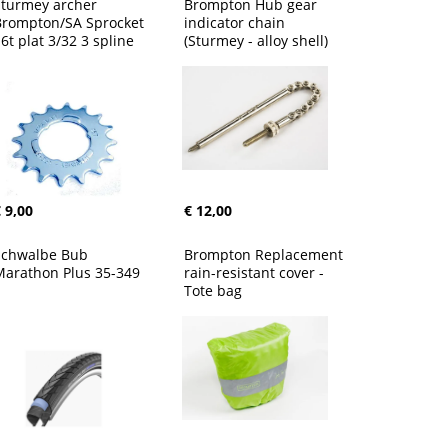
turmey archer 
Brompton Hub gear 
Brompton/SA Sprocket 
indicator chain 
6t plat 3/32 3 spline
(Sturmey - alloy shell)
 9,00
€ 12,00
Schwalbe Bub 
Brompton Replacement 
Marathon Plus 35-349
rain-resistant cover - 
Tote bag