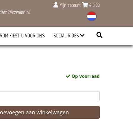
Mijn account
€
0,00
rdam@czwaan.nl
ROM KIEST U VOOR ONS
SOCIAL RIDES
Op voorraad
Toevoegen aan winkelwagen