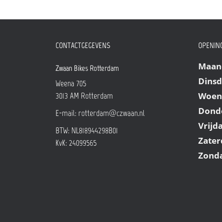
CONTACTGEGEVENS
OPENING
Maan
Zwaan Bikes Rotterdam
Dins
Weena 705
Woen
3013 AM
Rotterdam
Dond
E-mail:
rotterdam@czwaan.nl
Vrijd
BTW: NL818944298B01
Zater
KvK: 24099565
Zond