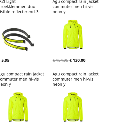
KZI Light 
Agu compact rain jacket 
broekklemmen duo 
commuter men hi-vis 
isible reflecterend-3
neon y
 5,95
€ 154,95
€ 130,00
gu compact rain jacket 
Agu compact rain jacket 
commuter men hi-vis 
commuter men hi-vis 
neon y
neon y