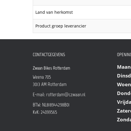
Land van herkomst
Product groep leverancier
CONTACTGEGEVENS
OPENING
Maan
Zwaan Bikes Rotterdam
Dins
Weena 705
Woen
3013 AM
Rotterdam
Dond
E-mail:
rotterdam@czwaan.nl
Vrijd
BTW: NL818944298B01
Zater
KvK: 24099565
Zond