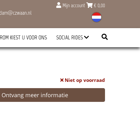
Mijn account
€
0,00
rdam@czwaan.nl
ROM KIEST U VOOR ONS
SOCIAL RIDES
Niet op voorraad
Ontvang meer informatie