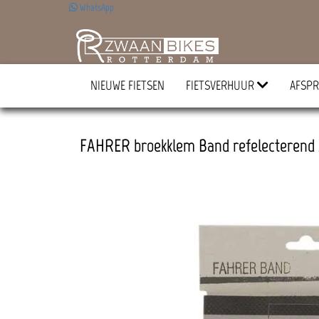
WhatsApp
NIEUWE FIETSEN
FIETSVERHUUR
AFSPR
FAHRER broekklem Band refelecterend