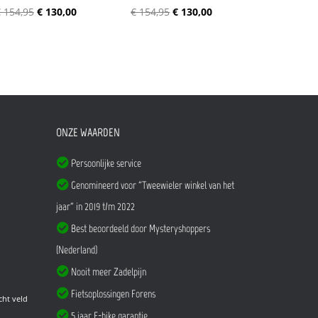
 154,95
€ 130,00
€ 154,95
€ 130,00
ONZE WAARDEN
Persoonlijke service
Genomineerd voor "Tweewieler winkel van het
jaar" in 2019 t/m 2022
Best beoordeeld door Mysteryshoppers
(Nederland)
Nooit meer Zadelpijn
Fietsoplossingen Forens
cht veld
5 jaar E-bike garantie