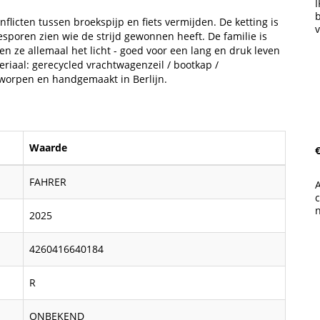
I
nflicten tussen broekspijp en fiets vermijden. De ketting is
v
liesporen zien wie de strijd gewonnen heeft. De familie is
en ze allemaal het licht - goed voor een lang en druk leven
eriaal: gerecycled vrachtwagenzeil / bootkap /
tworpen en handgemaakt in Berlijn.
Waarde
€
FAHRER
A
2025
4260416640184
R
ONBEKEND