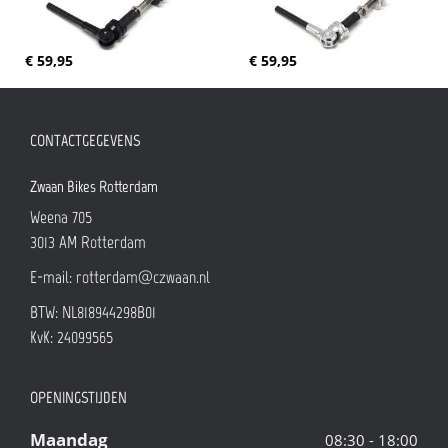
€ 59,95
€ 59,95
CONTACTGEGEVENS
Zwaan Bikes Rotterdam
Weena 705
3013 AM
Rotterdam
E-mail:
rotterdam@czwaan.nl
BTW: NL818944298B01
KvK: 24099565
OPENINGSTIJDEN
Maandag
08:30 - 18:00