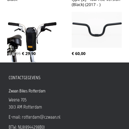
(Black) (2017 - )
€ 45,95
€ 29,90
€ 60,00
CONTACTGEGEVENS
Zwaan Bikes Rotterdam
Weena 705
3013 AM
Rotterdam
E-mail:
rotterdam@czwaan.nl
BTW: NL818944298B01