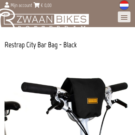
Mijn account
€
0,00
Toggl
navig
Restrap City Bar Bag - Black