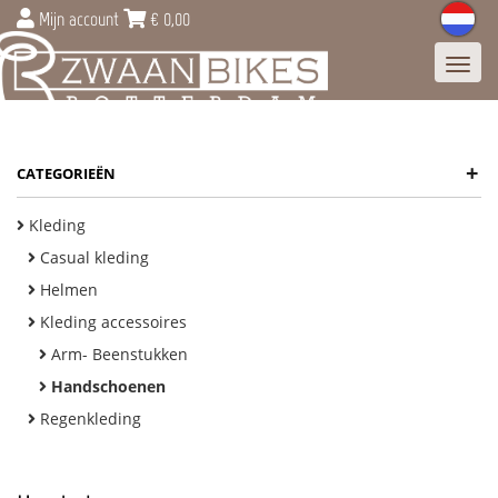
Mijn account
€
0,00
Toggl
navig
+
CATEGORIEËN
Kleding
Casual kleding
Helmen
Kleding accessoires
Arm- Beenstukken
Handschoenen
Regenkleding