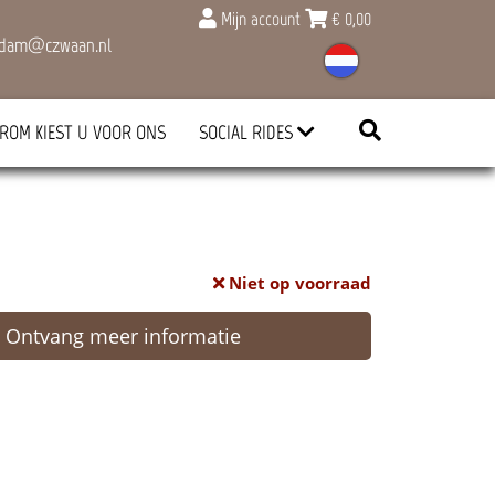
Mijn account
€
0,00
rdam@czwaan.nl
ROM KIEST U VOOR ONS
SOCIAL RIDES
Niet op voorraad
Ontvang meer informatie