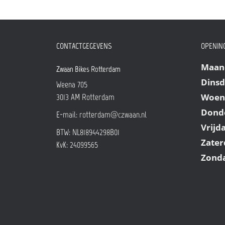
CONTACTGEGEVENS
OPENING
Maan
Zwaan Bikes Rotterdam
Dins
Weena 705
Woen
3013 AM
Rotterdam
Dond
E-mail:
rotterdam@czwaan.nl
Vrijd
BTW: NL818944298B01
Zater
KvK: 24099565
Zond