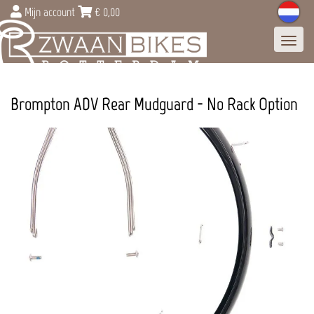
Mijn account
€
0,00
Toggl
navig
Brompton ADV Rear Mudguard - No Rack Option