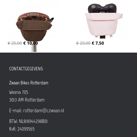
€ 25,00
€ 10,00
€ 20,00
€ 7,50
CONTACTGEGEVENS
Zwaan Bikes Rotterdam
Weena 705
3013 AM
Rotterdam
E-mail:
rotterdam@czwaan.nl
BTW: NL818944298B01
KvK: 24099565