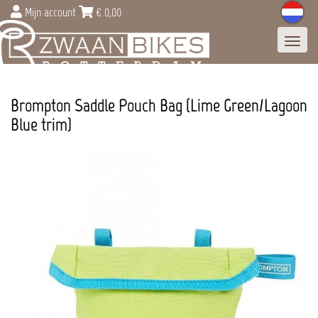
Mijn account
€
0,00
Toggl
navig
Brompton Saddle Pouch Bag (Lime Green/Lagoon
Blue trim)