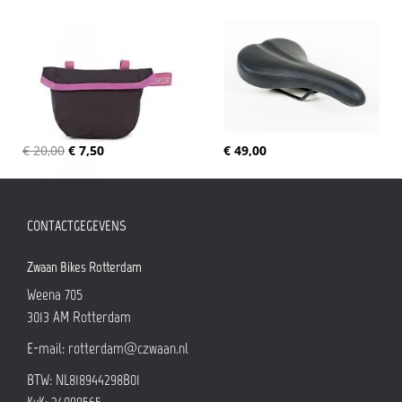
€ 20,00
€ 7,50
€ 49,00
CONTACTGEGEVENS
Zwaan Bikes Rotterdam
Weena 705
3013 AM
Rotterdam
E-mail:
rotterdam@czwaan.nl
BTW: NL818944298B01