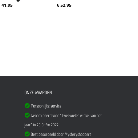
 41,95
€ 52,95
ONZE WAARDEN
Persoonlijke service
Genomineerd voor "Tweewieler winkel van het
jaar" in 2019 t/m 2022
Best beoordeeld door Mysteryshoppers