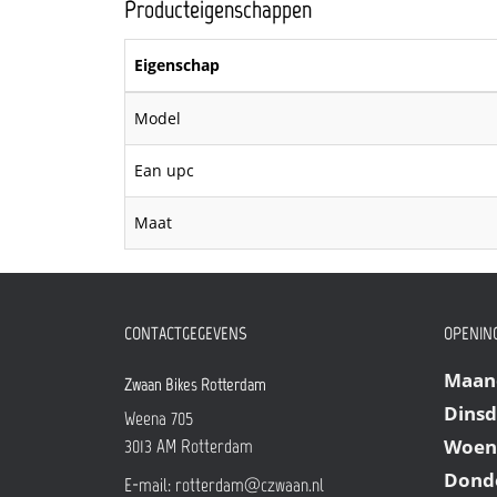
Producteigenschappen
Eigenschap
Model
Ean upc
Maat
CONTACTGEGEVENS
OPENING
Maan
Zwaan Bikes Rotterdam
Dins
Weena 705
Woen
3013 AM
Rotterdam
Dond
E-mail:
rotterdam@czwaan.nl