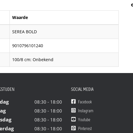
€
Waarde
SEREA BOLD
9010796101240
100/8 cm: Onbekend
STIJDEN
SOCIAL MEDIA
dag
08:30 - 18:00
Facebook
dag
08:30 - 18:00
Instagram
sdag
08:30 - 18:00
Youtube
erdag
08:30 - 18:00
Pinterest