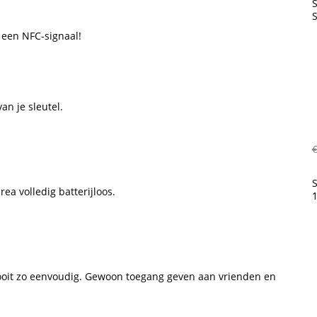
S
 een NFC-signaal!
n je sleutel.
€
S
ea volledig batterijloos.
nooit zo eenvoudig. Gewoon toegang geven aan vrienden en