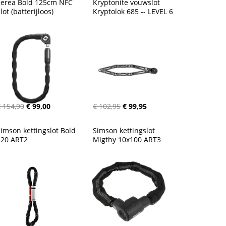
Serea Bold 125cm NFC 
Kryptonite vouwslot 
lot (batterijloos)
Kryptolok 685 -- LEVEL 6
 154,90
€ 99,00
€ 102,95
€ 99,95
imson kettingslot Bold 
Simson kettingslot 
120 ART2
Migthy 10x100 ART3