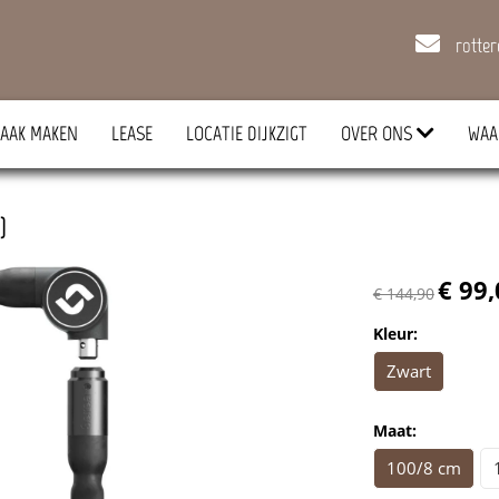
rotte
AAK MAKEN
LEASE
LOCATIE DIJKZIGT
OVER ONS
WAA
)
€ 99,
€ 144,90
Kleur:
Zwart
Maat:
100/8 cm