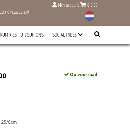
Mijn account
€
0,00
rdam@czwaan.nl
ROM KIEST U VOOR ONS
SOCIAL RIDES
00
Op voorraad
125/8cm