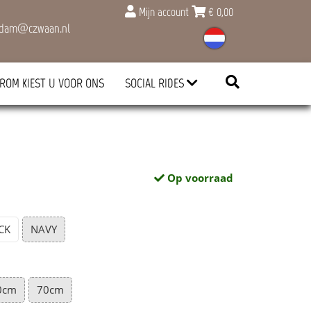
Mijn account
€
0,00
rdam@czwaan.nl
ROM KIEST U VOOR ONS
SOCIAL RIDES
Op voorraad
CK
NAVY
0cm
70cm