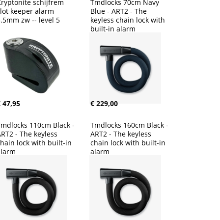
ryptonite schijfrem 
Tmdlocks 70cm Navy 
lot keeper alarm 
Blue - ART2 - The 
.5mm zw -- level 5
keyless chain lock with 
built-in alarm
 47,95
€ 229,00
mdlocks 110cm Black - 
Tmdlocks 160cm Black - 
RT2 - The keyless 
ART2 - The keyless 
hain lock with built-in 
chain lock with built-in 
alarm
alarm