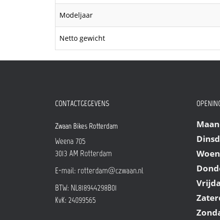
Modeljaar
Netto gewicht
CONTACTGEGEVENS
OPENING
Maan
Zwaan Bikes Rotterdam
Dins
Weena 705
Woen
3013 AM
Rotterdam
Dond
E-mail:
rotterdam@czwaan.nl
Vrijd
BTW: NL818944298B01
Zater
KvK: 24099565
Zond