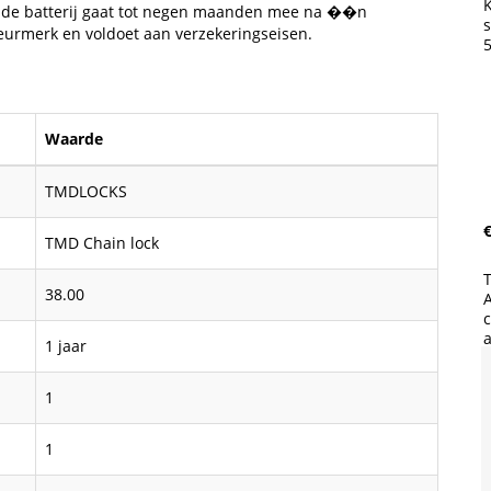
K
 de batterij gaat tot negen maanden mee na ��n
s
eurmerk en voldoet aan verzekeringseisen.
5
Waarde
TMDLOCKS
€
TMD Chain lock
T
38.00
A
c
1 jaar
1
1