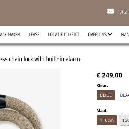
rotte
AAK MAKEN
LEASE
LOCATIE DIJKZIGT
OVER ONS
WAA
ss chain lock with built-in alarm
€ 249,00
Kleur:
BEIGE
BLA
Maat:
110cm
16