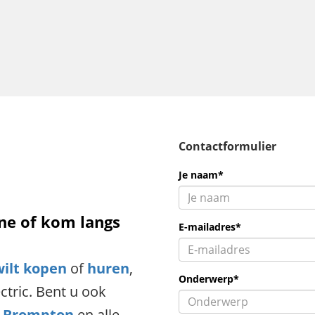
Contactformulier
Je naam*
ne of kom langs
E-mailadres*
wilt kopen
of
huren
,
Onderwerp*
ctric. Bent u ook
n Brompton
en alle