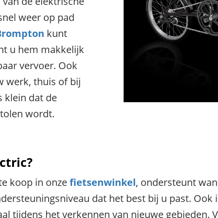
d van de elektrische
 snel weer op pad
 Brompton
kunt
nt u hem makkelijk
aar vervoer. Ook
 werk, thuis of bij
 klein dat de
stolen wordt.
tric?
te koop in onze
fietsenwinkel
, ondersteunt wan
 ondersteuningsniveau dat het best bij u past. Ook
ideaal tijdens het verkennen van nieuwe gebieden.