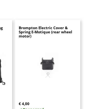
ag
Brompton Electric Cover &
Spring E-Motique (rear wheel
motor)
€ 4,00