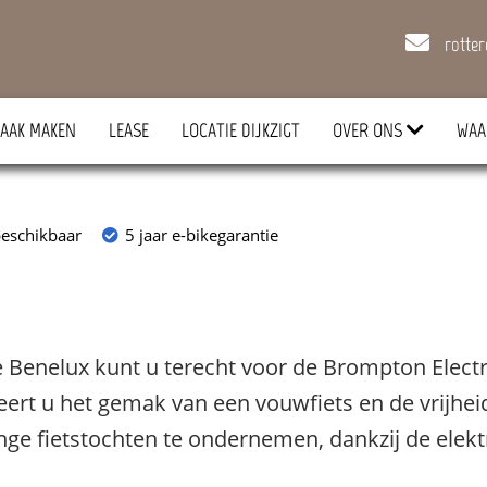
rotte
AAK MAKEN
LEASE
LOCATIE DIJKZIGT
OVER ONS
WAA
eschikbaar
5 jaar e-bikegarantie
enelux kunt u terecht voor de Brompton Electric
ert u het gemak van een vouwfiets en de vrijheid
ange fietstochten te ondernemen, dankzij de elek