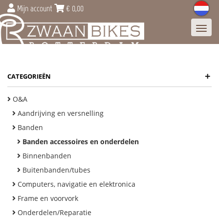
Mijn account
€
0,00
Toggl
navig
+
CATEGORIEËN
O&A
Aandrijving en versnelling
Banden
Banden accessoires en onderdelen
Binnenbanden
Buitenbanden/tubes
Computers, navigatie en elektronica
Frame en voorvork
Onderdelen/Reparatie