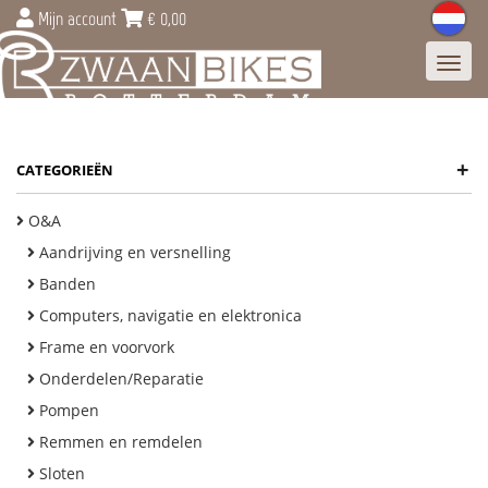
Mijn account
€
0,00
Toggl
navig
+
CATEGORIEËN
O&A
Aandrijving en versnelling
Banden
Computers, navigatie en elektronica
Frame en voorvork
Onderdelen/Reparatie
Pompen
Remmen en remdelen
Sloten