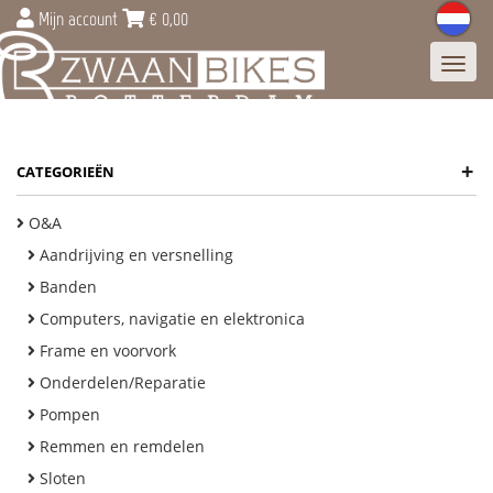
Mijn account
€
0,00
Toggl
navig
+
CATEGORIEËN
O&A
Aandrijving en versnelling
Banden
Computers, navigatie en elektronica
Frame en voorvork
Onderdelen/Reparatie
Pompen
Remmen en remdelen
Sloten