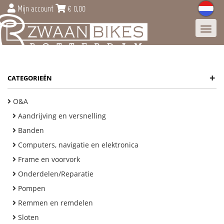
Mijn account
€
0,00
Toggl
navig
+
CATEGORIEËN
O&A
Aandrijving en versnelling
Banden
Computers, navigatie en elektronica
Frame en voorvork
Onderdelen/Reparatie
Pompen
Remmen en remdelen
Sloten